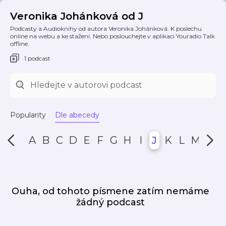
Veronika Johánková od J
Podcasty a Audioknihy od autora Veronika Johánková. K poslechu
online na webu a ke stažení. Nebo poslouchejte v aplikaci Youradio Talk
offline.
1 podcast
Popularity
Dle abecedy
A
B
C
D
E
F
G
H
I
J
K
L
M
N
Ouha, od tohoto písmene zatím nemáme
žádný podcast