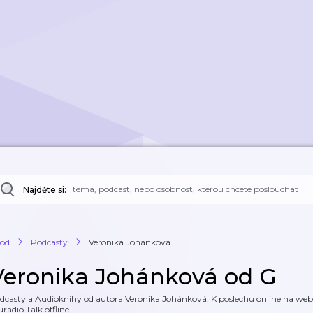
Najděte si:
od
Podcasty
Veronika Johánková
Veronika Johánková od G
dcasty a Audioknihy od autora Veronika Johánková. K poslechu online na webu 
uradio Talk offline.