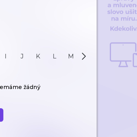
I
J
K
L
M
N
O
P
 nemáme žádný