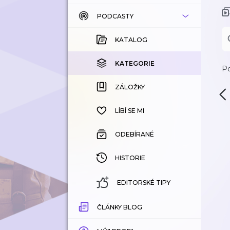
PODCASTY
KATALOG
KOUPENÉ
KATALOG
KATEGORIE
KATEGORIE
Po
ZÁLOŽKY
ZÁLOŽKY
HISTORIE
LÍBÍ SE MI
ODEBÍRANÉ
HISTORIE
EDITORSKÉ TIPY
ČLÁNKY BLOG