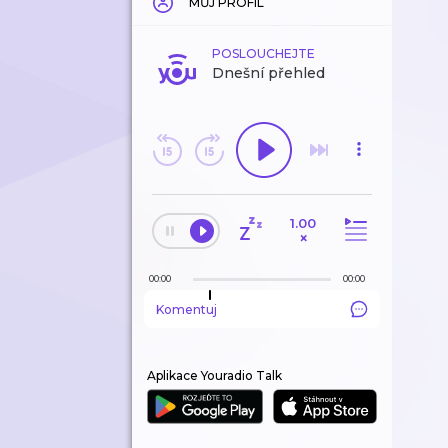
MŮJ PROFIL
POSLOUCHEJTE
Dnešní přehled
1.00
×
00:00
00:00
Komentuj
Aplikace Youradio Talk