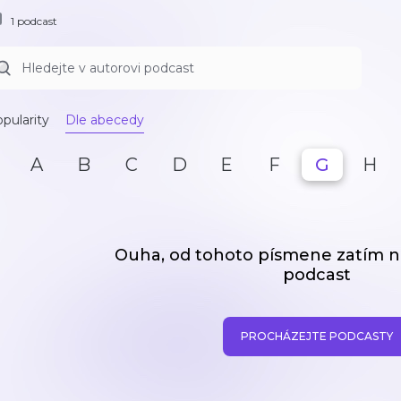
1 podcast
pularity
Dle abecedy
A
B
C
D
E
F
G
H
Ouha, od tohoto písmene zatím
podcast
PROCHÁZEJTE PODCASTY