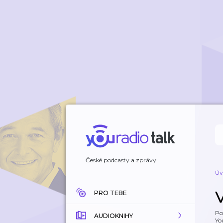
České podcasty a zprávy
Úv
PRO TEBE
Po
AUDIOKNIHY
Yo