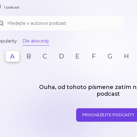
1 podcast
pularity
Dle abecedy
A
B
C
D
E
F
G
H
Ouha, od tohoto písmene zatím
podcast
PROCHÁZEJTE PODCASTY