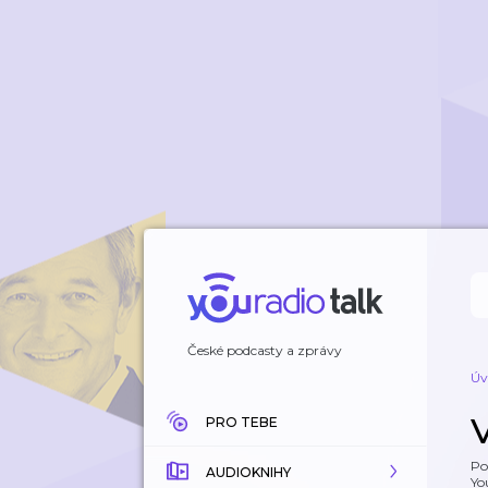
České podcasty a zprávy
Úv
PRO TEBE
Po
AUDIOKNIHY
Yo