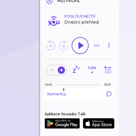
MŮJ PROFIL
POSLOUCHEJTE
Dnešní přehled
1.00
×
00:00
00:00
Komentuj
Aplikace Youradio Talk