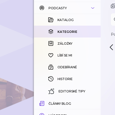
PODCASTY
KATALOG
KOUPENÉ
KATALOG
KATEGORIE
KATEGORIE
Po
ZÁLOŽKY
ZÁLOŽKY
HISTORIE
LÍBÍ SE MI
ODEBÍRANÉ
HISTORIE
EDITORSKÉ TIPY
ČLÁNKY BLOG