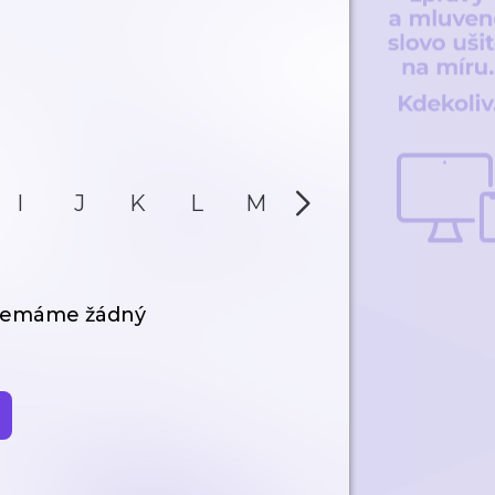
I
J
K
L
M
N
O
P
 nemáme žádný