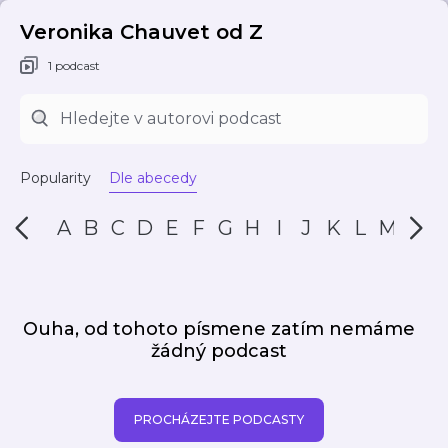
Veronika Chauvet od Z
1 podcast
Popularity
Dle abecedy
A
B
C
D
E
F
G
H
I
J
K
L
M
N
Ouha, od tohoto písmene zatím nemáme
žádný podcast
PROCHÁZEJTE PODCASTY