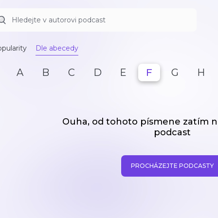
pularity
Dle abecedy
A
B
C
D
E
F
G
H
Ouha, od tohoto písmene zatím
podcast
PROCHÁZEJTE PODCASTY