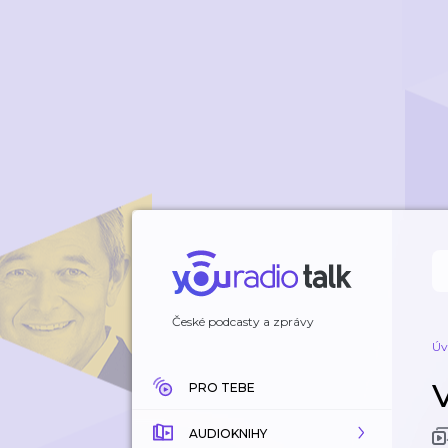
České podcasty a zprávy
Úv
PRO TEBE
AUDIOKNIHY