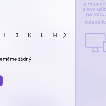
I
J
K
L
M
N
O
P
 nemáme žádný