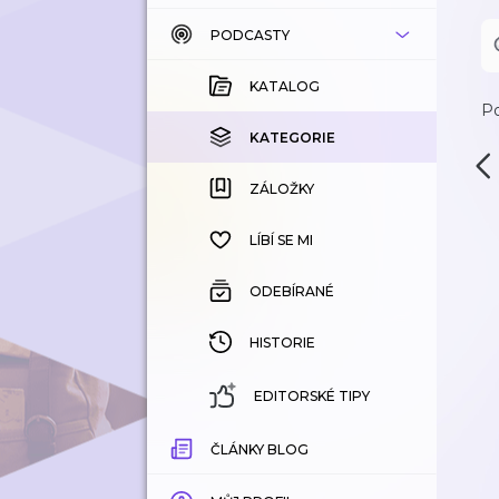
PODCASTY
KATALOG
KOUPENÉ
KATALOG
Po
KATEGORIE
KATEGORIE
ZÁLOŽKY
ZÁLOŽKY
HISTORIE
LÍBÍ SE MI
ODEBÍRANÉ
HISTORIE
EDITORSKÉ TIPY
ČLÁNKY BLOG