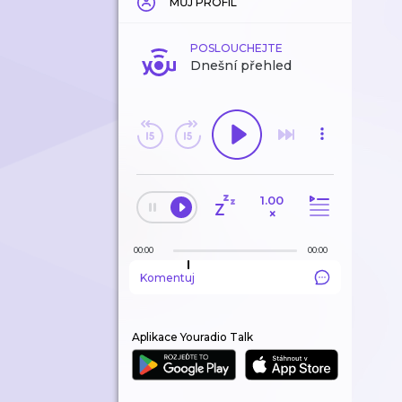
MŮJ PROFIL
POSLOUCHEJTE
Dnešní přehled
1.00
×
00:00
00:00
Komentuj
Aplikace Youradio Talk