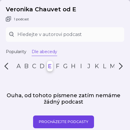
Veronika Chauvet od E
1 podcast
Popularity
Dle abecedy
A
B
C
D
E
F
G
H
I
J
K
L
M
N
Ouha, od tohoto písmene zatím nemáme
žádný podcast
PROCHÁZEJTE PODCASTY