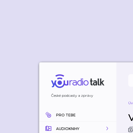
České podcasty a zprávy
Úv
PRO TEBE
AUDIOKNIHY