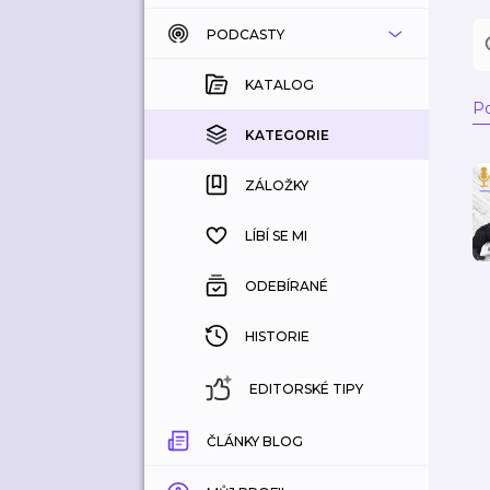
PODCASTY
KATALOG
KOUPENÉ
KATALOG
Po
KATEGORIE
KATEGORIE
ZÁLOŽKY
ZÁLOŽKY
HISTORIE
LÍBÍ SE MI
ODEBÍRANÉ
HISTORIE
EDITORSKÉ TIPY
ČLÁNKY BLOG