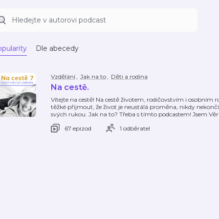
pularity
Dle abecedy
Vzdělání
,
Jak na to
,
Děti a rodina
Na cestě.
Vítejte na cestě! Na cestě životem, rodičovstvím i osobním 
těžké přijmout, že život je neustálá proměna, nikdy nekončí
svých rukou. Jak na to? Třeba s tímto podcastem! Jsem Vě
67 epizod
1 odběratel