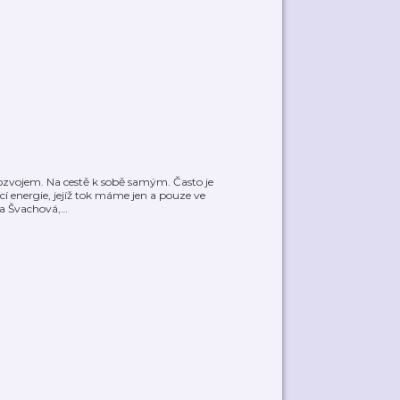
rozvojem. Na cestě k sobě samým. Často je
cí energie, jejíž tok máme jen a pouze ve
ra Švachová,
…