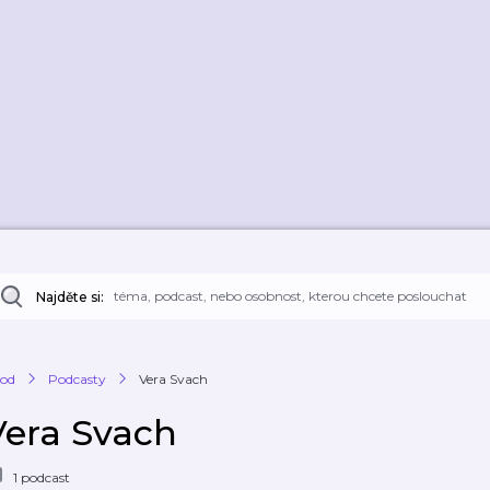
Najděte si:
od
Podcasty
Vera Svach
Vera Svach
1 podcast