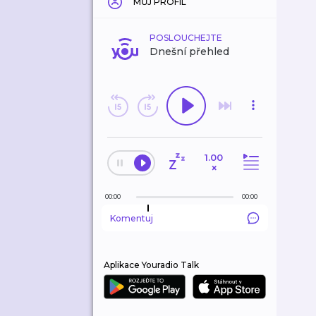
MŮJ PROFIL
POSLOUCHEJTE
Dnešní přehled
1.00
×
00:00
00:00
Komentuj
Aplikace Youradio Talk