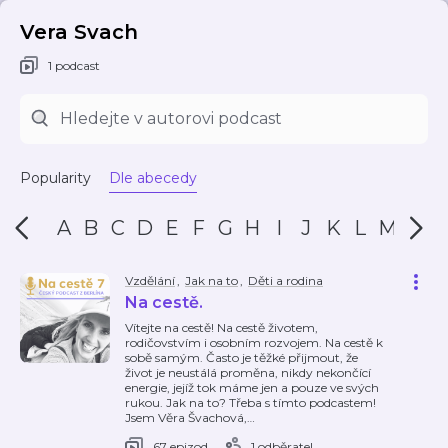
Vera Svach
1 podcast
Popularity
Dle abecedy
A
B
C
D
E
F
G
H
I
J
K
L
M
N
Vzdělání
,
Jak na to
,
Děti a rodina
Na cestě.
Vítejte na cestě! Na cestě životem,
rodičovstvím i osobním rozvojem. Na cestě k
sobě samým. Často je těžké přijmout, že
život je neustálá proměna, nikdy nekončící
energie, jejíž tok máme jen a pouze ve svých
rukou. Jak na to? Třeba s tímto podcastem!
Jsem Věra Švachová,
…
67 epizod
1 odběratel