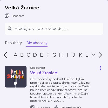
Velká Žranice
1 podcast
Popularity
Dle abecedy
A
B
C
D
E
F
G
H
I
J
K
L
M
N
Společnost
Velká Žranice
Gastronomický podcast Lukáše Hejlíka
probíhá u jídla a pití se třemi hosty vždy na
nějaké ožehavé téma z gastronomie. Často
jsou to čtyři chody: drby ze scény (amuse
bouche), gastro trendy (předkrm), stěžejní
téma (hlavní chod) a sladká pochvala
(dezert). Od 4. 4. 2022
…
79 epizod
166 odběratelů