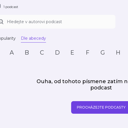
1 podcast
pularity
Dle abecedy
A
B
C
D
E
F
G
H
Ouha, od tohoto písmene zatím
podcast
PROCHÁZEJTE PODCASTY