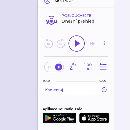
MŮJ PROFIL
POSLOUCHEJTE
Dnešní přehled
1.00
×
00:00
00:00
Komentuj
Aplikace Youradio Talk