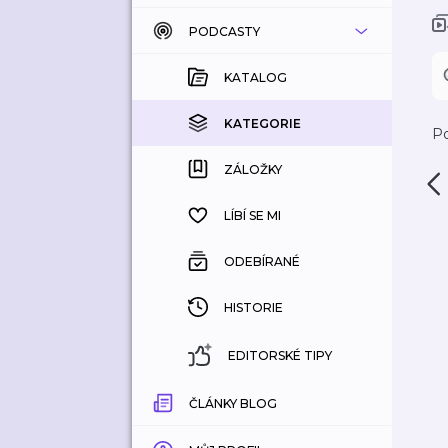
PODCASTY
KATALOG
KOUPENÉ
KATALOG
KATEGORIE
KATEGORIE
Po
ZÁLOŽKY
ZÁLOŽKY
HISTORIE
LÍBÍ SE MI
ODEBÍRANÉ
HISTORIE
EDITORSKÉ TIPY
ČLÁNKY BLOG