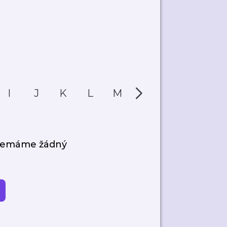
I
J
K
L
M
N
O
P
 nemáme žádný