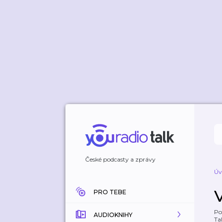
České podcasty a zprávy
Úv
PRO TEBE
Po
AUDIOKNIHY
Tal