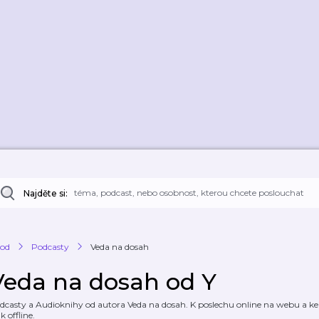
Najděte si:
od
Podcasty
Veda na dosah
Veda na dosah od Y
dcasty a Audioknihy od autora Veda na dosah. K poslechu online na webu a ke s
k offline.