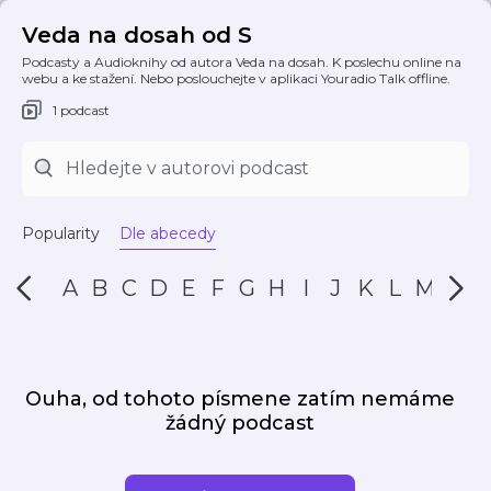
Veda na dosah od S
Podcasty a Audioknihy od autora Veda na dosah. K poslechu online na
webu a ke stažení. Nebo poslouchejte v aplikaci Youradio Talk offline.
1 podcast
Popularity
Dle abecedy
A
B
C
D
E
F
G
H
I
J
K
L
M
N
Ouha, od tohoto písmene zatím nemáme
žádný podcast