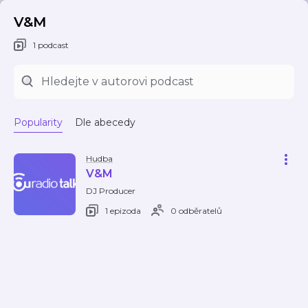
V&M
1 podcast
Popularity
Dle abecedy
Hudba
V&M
DJ Producer
1 epizoda
0 odběratelů