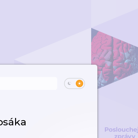
osáka