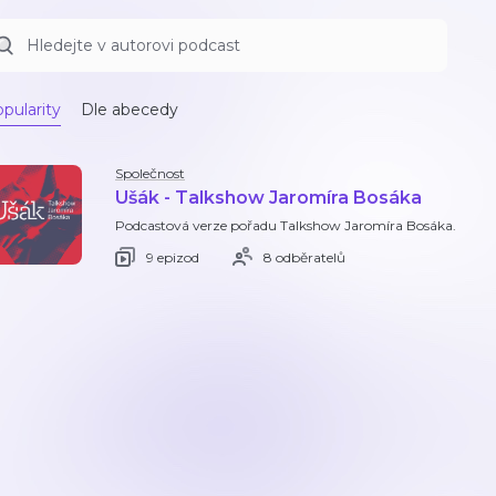
pularity
Dle abecedy
Společnost
Ušák - Talkshow Jaromíra Bosáka
Podcastová verze pořadu Talkshow Jaromíra Bosáka.
9 epizod
8 odběratelů