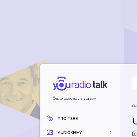
České podcasty a zprávy
Úv
PRO TEBE
AUDIOKNIHY