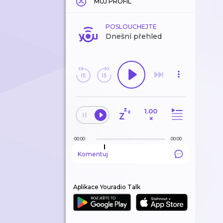
MŮJ PROFIL
POSLOUCHEJTE
Dnešní přehled
1.00
×
00:00
00:00
Komentuj
Aplikace Youradio Talk