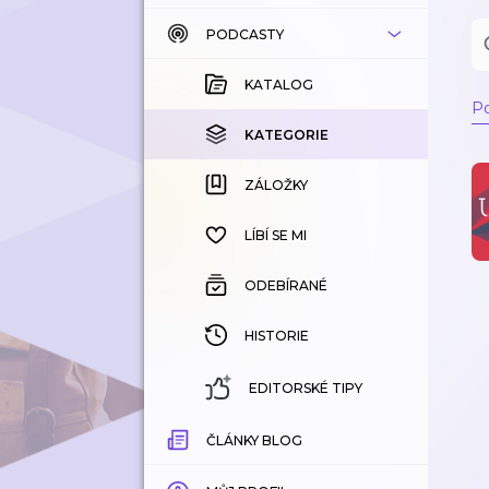
PODCASTY
KATALOG
KOUPENÉ
KATALOG
Po
KATEGORIE
KATEGORIE
ZÁLOŽKY
ZÁLOŽKY
HISTORIE
LÍBÍ SE MI
ODEBÍRANÉ
HISTORIE
EDITORSKÉ TIPY
ČLÁNKY BLOG