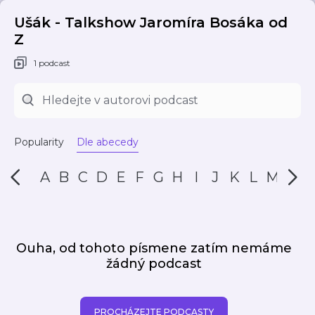
Ušák - Talkshow Jaromíra Bosáka od
Z
1 podcast
Popularity
Dle abecedy
A
B
C
D
E
F
G
H
I
J
K
L
M
N
Ouha, od tohoto písmene zatím nemáme
žádný podcast
PROCHÁZEJTE PODCASTY