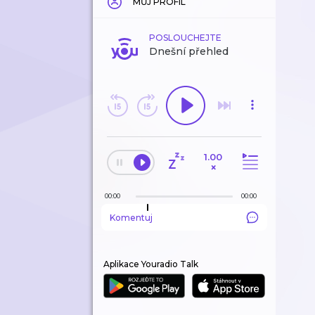
MŮJ PROFIL
POSLOUCHEJTE
Dnešní přehled
1.00
×
00:00
00:00
Komentuj
Aplikace Youradio Talk