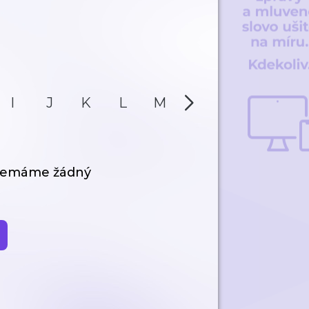
I
J
K
L
M
N
O
P
 nemáme žádný