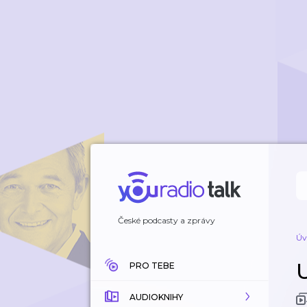
České podcasty a zprávy
Úv
PRO TEBE
AUDIOKNIHY