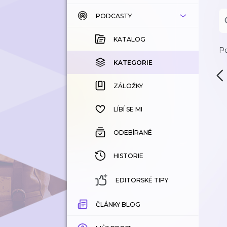
PODCASTY
KATALOG
KOUPENÉ
KATALOG
Po
KATEGORIE
KATEGORIE
ZÁLOŽKY
ZÁLOŽKY
HISTORIE
LÍBÍ SE MI
ODEBÍRANÉ
HISTORIE
EDITORSKÉ TIPY
ČLÁNKY BLOG