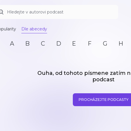
pularity
Dle abecedy
A
B
C
D
E
F
G
H
Ouha, od tohoto písmene zatím
podcast
PROCHÁZEJTE PODCASTY