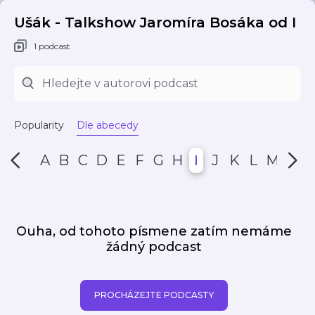
Ušák - Talkshow Jaromíra Bosáka od I
1 podcast
Popularity
Dle abecedy
A
B
C
D
E
F
G
H
I
J
K
L
M
N
Ouha, od tohoto písmene zatím nemáme
žádný podcast
PROCHÁZEJTE PODCASTY