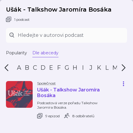
Ušák - Talkshow Jaromíra Bosáka
1 podcast
Popularity
Dle abecedy
A
B
C
D
E
F
G
H
I
J
K
L
M
N
Společnost
Ušák - Talkshow Jaromíra
Bosáka
Podcastová verze pořadu Talkshow
Jaromíra Bosáka.
9 epizod
8 odběratelů