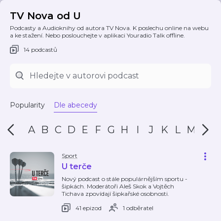
TV Nova od U
Podcasty a Audioknihy od autora TV Nova. K poslechu online na webu
a ke stažení. Nebo poslouchejte v aplikaci Youradio Talk offline.
14 podcastů
Popularity
Dle abecedy
A
B
C
D
E
F
G
H
I
J
K
L
M
N
Sport
U terče
Nový podcast o stále populárnějším sportu -
šipkách. Moderátoři Aleš Skok a Vojtěch
Tichava zpovídají šipkařské osobnosti.
41 epizod
1 odběratel