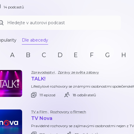
14 podcastů
pularity
Dle abecedy
A
B
C
D
E
F
G
H
Zpravodajství
,
Zprávy ze světa zábavy
TALK!
Lifestylové rozhovory se známými osobnostmi společenskéh
111 epizod
18 odběratelů
TV a Film
,
Rozhovory o filmech
TV Nova
Pravidelné rozhovory se zajímavými osobnostmi nejen z TV