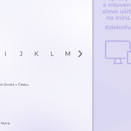
I
J
K
L
M
N
O
P
o života v Česku.
 Nova.