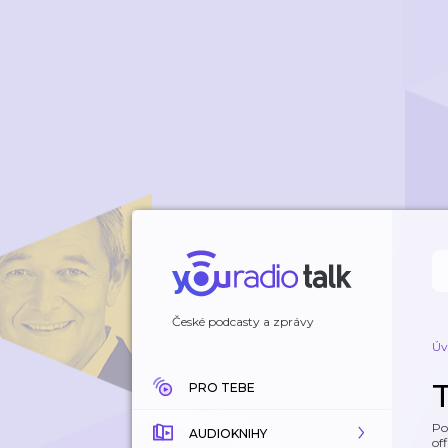
České podcasty a zprávy
Úv
PRO TEBE
Po
AUDIOKNIHY
off