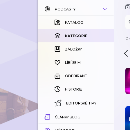
PODCASTY
KATALOG
KOUPENÉ
KATALOG
KATEGORIE
KATEGORIE
Po
ZÁLOŽKY
ZÁLOŽKY
HISTORIE
LÍBÍ SE MI
ODEBÍRANÉ
HISTORIE
EDITORSKÉ TIPY
ČLÁNKY BLOG