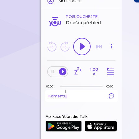
MŮJ PROFIL
POSLOUCHEJTE
Dnešní přehled
1.00
×
00:00
00:00
Komentuj
Aplikace Youradio Talk