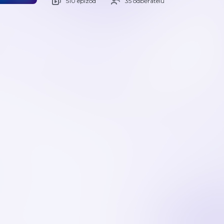
510 epizod
35 odběratelů