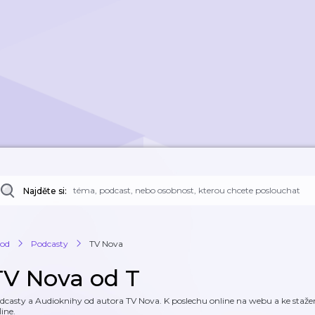
Najděte si:
od
Podcasty
TV Nova
TV Nova od T
dcasty a Audioknihy od autora TV Nova. K poslechu online na webu a ke stažení
line.