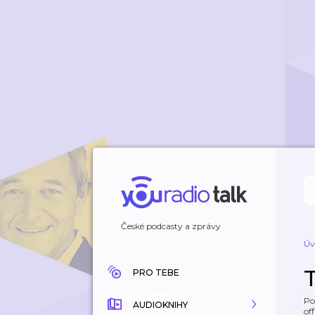
České podcasty a zprávy
Úv
PRO TEBE
Po
AUDIOKNIHY
off