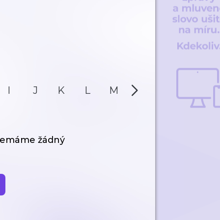
I
J
K
L
M
N
O
P
 nemáme žádný