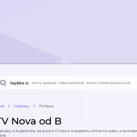
Najděte si:
od
Podcasty
TV Nova
TV Nova od B
dcasty a Audioknihy od autora TV Nova. K poslechu online na webu a ke stažení
line.