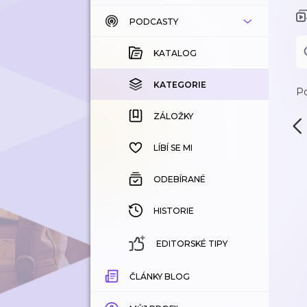
PODCASTY
KATALOG
KOUPENÉ
KATALOG
KATEGORIE
KATEGORIE
Po
ZÁLOŽKY
ZÁLOŽKY
HISTORIE
LÍBÍ SE MI
ODEBÍRANÉ
HISTORIE
EDITORSKÉ TIPY
ČLÁNKY BLOG