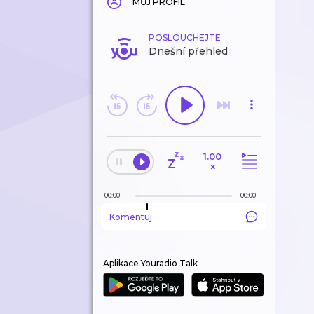
MŮJ PROFIL
POSLOUCHEJTE
Dnešní přehled
1.00
×
00:00
00:00
Komentuj
Aplikace Youradio Talk