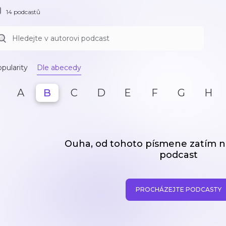
14 podcastů
pularity
Dle abecedy
A
B
C
D
E
F
G
H
Ouha, od tohoto písmene zatím
podcast
PROCHÁZEJTE PODCASTY