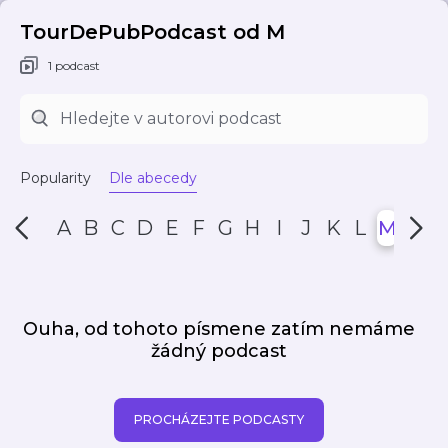
TourDePubPodcast od M
1 podcast
Popularity
Dle abecedy
A
B
C
D
E
F
G
H
I
J
K
L
M
N
Ouha, od tohoto písmene zatím nemáme
žádný podcast
PROCHÁZEJTE PODCASTY