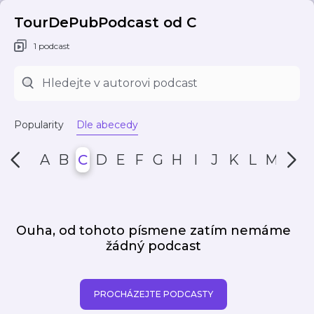
TourDePubPodcast od C
1 podcast
Popularity
Dle abecedy
A
B
C
D
E
F
G
H
I
J
K
L
M
N
Ouha, od tohoto písmene zatím nemáme
žádný podcast
PROCHÁZEJTE PODCASTY