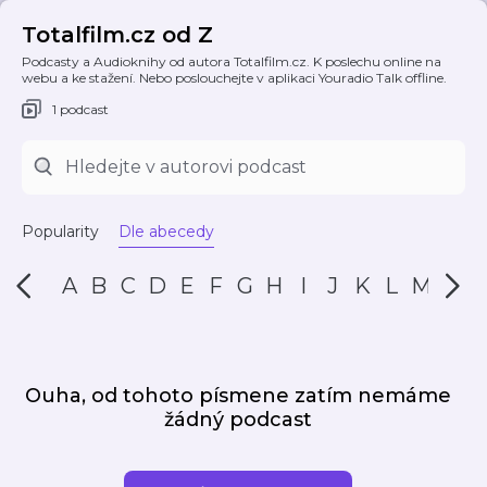
Totalfilm.cz od Z
Podcasty a Audioknihy od autora Totalfilm.cz. K poslechu online na
webu a ke stažení. Nebo poslouchejte v aplikaci Youradio Talk offline.
1 podcast
Popularity
Dle abecedy
A
B
C
D
E
F
G
H
I
J
K
L
M
N
Ouha, od tohoto písmene zatím nemáme
žádný podcast