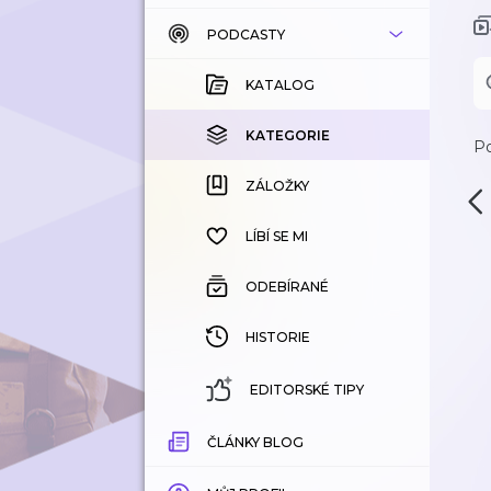
PODCASTY
KATALOG
KOUPENÉ
KATALOG
KATEGORIE
KATEGORIE
Po
ZÁLOŽKY
ZÁLOŽKY
HISTORIE
LÍBÍ SE MI
ODEBÍRANÉ
HISTORIE
EDITORSKÉ TIPY
ČLÁNKY BLOG