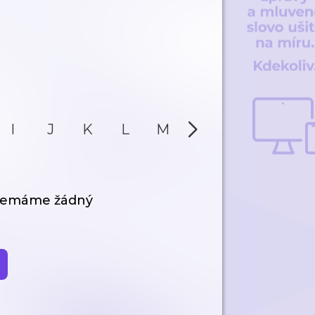
I
J
K
L
M
N
O
P
 nemáme žádný