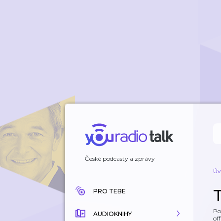
České podcasty a zprávy
Úv
T
PRO TEBE
Po
AUDIOKNIHY
off