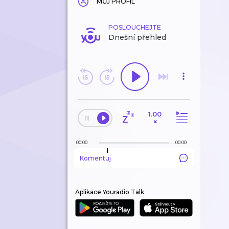
MŮJ PROFIL
POSLOUCHEJTE
Dnešní přehled
1.00
×
00:00
00:00
Komentuj
Aplikace Youradio Talk