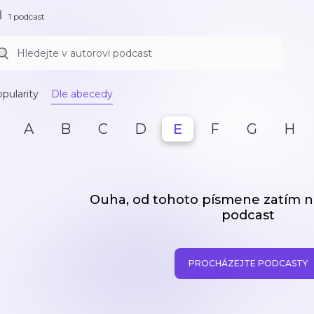
1 podcast
pularity
Dle abecedy
A
B
C
D
E
F
G
H
Ouha, od tohoto písmene zatím
podcast
PROCHÁZEJTE PODCASTY