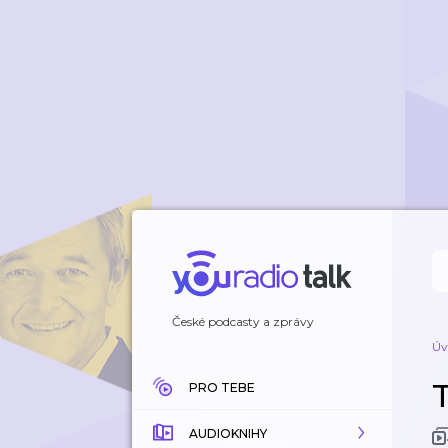
České podcasty a zprávy
Úv
PRO TEBE
AUDIOKNIHY