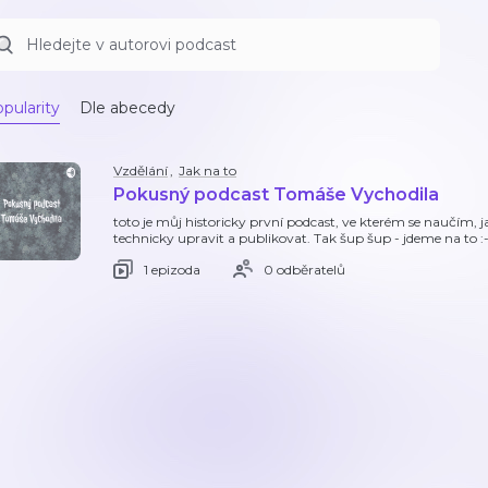
pularity
Dle abecedy
Vzdělání
,
Jak na to
Pokusný podcast Tomáše Vychodila
toto je můj historicky první podcast, ve kterém se naučím, ja
technicky upravit a publikovat. Tak šup šup - jdeme na to :-
1 epizoda
0 odběratelů