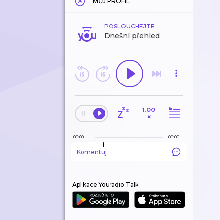
MŮJ PROFIL
POSLOUCHEJTE
Dnešní přehled
1.00
×
00:00
00:00
Komentuj
Aplikace Youradio Talk