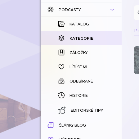
PODCASTY
KATALOG
KOUPENÉ
KATALOG
Po
KATEGORIE
KATEGORIE
ZÁLOŽKY
ZÁLOŽKY
HISTORIE
LÍBÍ SE MI
ODEBÍRANÉ
HISTORIE
EDITORSKÉ TIPY
ČLÁNKY BLOG