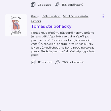
25 epizod
188 odběratelů
Knihy
,
Děti a rodina
,
Mazlíčci a zvířata
,
Umění
Tomáš čte pohádky
Pohádkové příběhy původně nebyly určené
jen pro děti. Vyprávěly se u draní peří, po
práci nad večeří nebo za dlouhých zimních
večerů v teple síní chalup. Krátily čas a učily
jak to v životě chodí, na koho nebo na co dát
pozor. Protože jsem začal před lety vyprávět
příbě
…
115 epizod
260 odběratelů