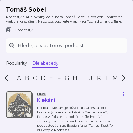
Tomáš Sobel
Podcasty a Audioknihy od autora Tomáš Sobel. K poslechu online na
webu a ke stažení. Nebo poslouchejte v aplikaci Youradio Talk offline.
2 podcasty
Popularity
Dle abecedy
A
B
C
D
E
F
G
H
I
J
K
L
M
N
Fikce
Klekání
Podcast Klekání je původní autorská série
hororových audiopříběhů v žánrech sci-fi,
fantasy, folkloru a pohádek. Jednotlivé
epizody najdete na webu klekani.cz nebo v
podcastových aplikacích jako iTunes, Spotify
či Google Podcasts.