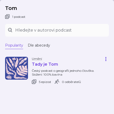
Tom
1 podcast
Popularity
Dle abecedy
Umění
Tady je Tom
Český podcast o geografii jednoho člověka.
Složení: 100% bavlna
5 epizod
0 odběratelů