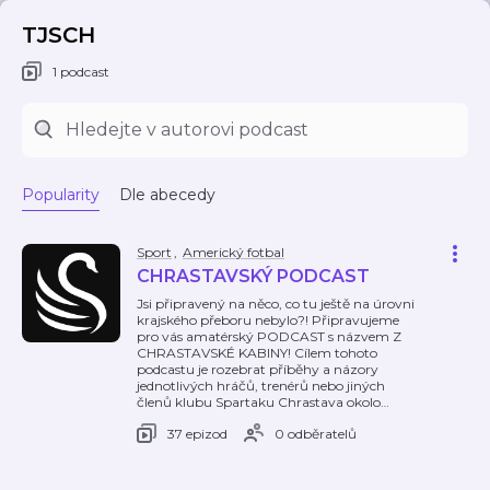
TJSCH
1 podcast
Popularity
Dle abecedy
Sport
,
Americký fotbal
CHRASTAVSKÝ PODCAST
Jsi připravený na něco, co tu ještě na úrovni
krajského přeboru nebylo?! Připravujeme
pro vás amatérský PODCAST s názvem Z
CHRASTAVSKÉ KABINY! Cílem tohoto
podcastu je rozebrat příběhy a názory
jednotlivých hráčů, trenérů nebo jiných
členů klubu Spartaku Chrastava okolo
…
37 epizod
0 odběratelů