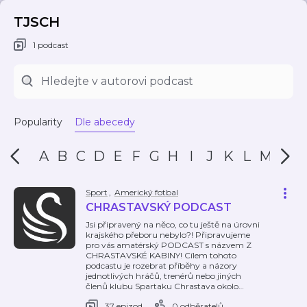
TJSCH
1 podcast
Popularity
Dle abecedy
A
B
C
D
E
F
G
H
I
J
K
L
M
N
Sport
,
Americký fotbal
CHRASTAVSKÝ PODCAST
Jsi připravený na něco, co tu ještě na úrovni
krajského přeboru nebylo?! Připravujeme
pro vás amatérský PODCAST s názvem Z
CHRASTAVSKÉ KABINY! Cílem tohoto
podcastu je rozebrat příběhy a názory
jednotlivých hráčů, trenérů nebo jiných
členů klubu Spartaku Chrastava okolo
…
37 epizod
0 odběratelů