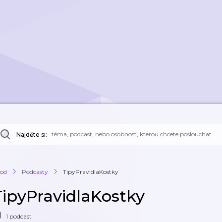
Najděte si:
od
Podcasty
TipyPravidlaKostky
TipyPravidlaKostky
1 podcast