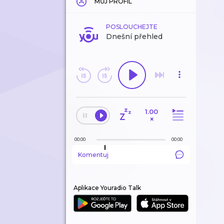
MŮJ PROFIL
POSLOUCHEJTE
Dnešní přehled
1.00
×
00:00
00:00
Komentuj
Aplikace Youradio Talk