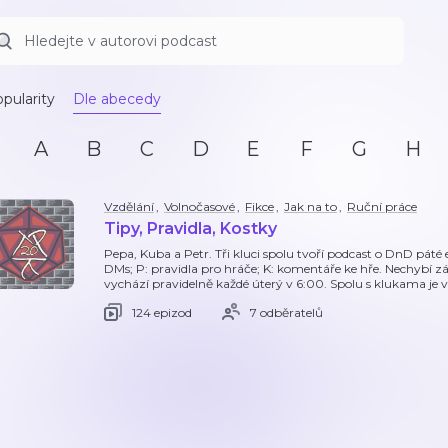
pularity
Dle abecedy
A
B
C
D
E
F
G
H
Vzdělání
,
Volnočasové
,
Fikce
,
Jak na to
,
Ruční práce
Tipy, Pravidla, Kostky
Pepa, Kuba a Petr. Tři kluci spolu tvoří podcast o DnD páté edic
DMs; P: pravidla pro hráče; K: komentáře ke hře. Nechybí z
vychází pravidelně každé úterý v 6:00. Spolu s klukama je v
124 epizod
7 odběratelů