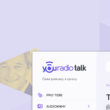
České podcasty a zprávy
Úv
PRO TEBE
AUDIOKNIHY