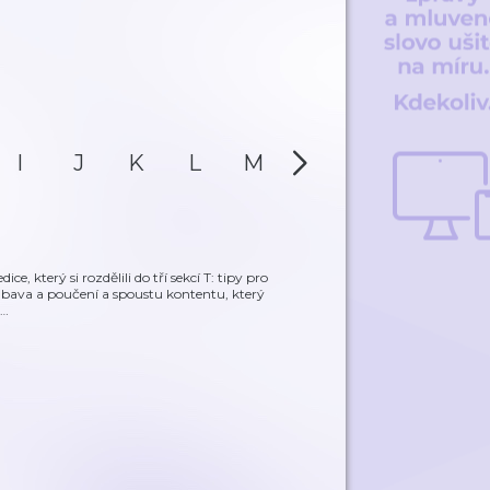
I
J
K
L
M
N
O
P
e, který si rozdělili do tří sekcí T: tipy pro
ábava a poučení a spoustu kontentu, který
…