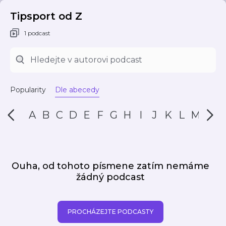
Tipsport od Z
1 podcast
Popularity
Dle abecedy
A
B
C
D
E
F
G
H
I
J
K
L
M
N
Ouha, od tohoto písmene zatím nemáme
žádný podcast
PROCHÁZEJTE PODCASTY