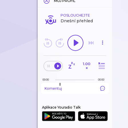
MŮJ PROFIL
POSLOUCHEJTE
Dnešní přehled
1.00
×
00:00
00:00
Komentuj
Aplikace Youradio Talk