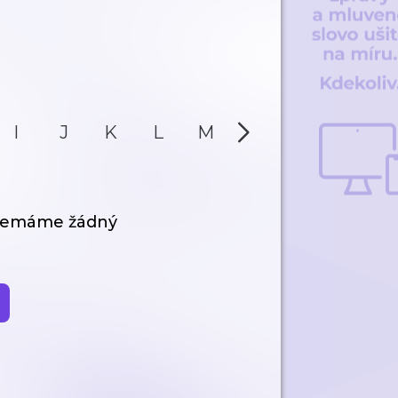
I
J
K
L
M
N
O
P
 nemáme žádný