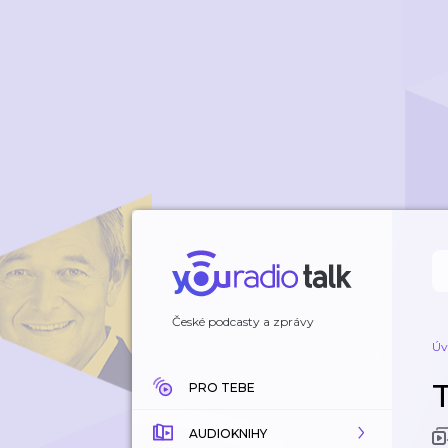
České podcasty a zprávy
Úv
PRO TEBE
AUDIOKNIHY