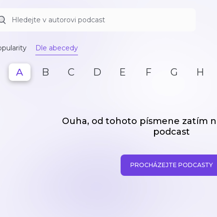
pularity
Dle abecedy
A
B
C
D
E
F
G
H
Ouha, od tohoto písmene zatím
podcast
PROCHÁZEJTE PODCASTY