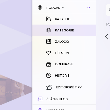
PODCASTY
KATALOG
KOUPENÉ
KATALOG
Po
KATEGORIE
KATEGORIE
ZÁLOŽKY
ZÁLOŽKY
HISTORIE
LÍBÍ SE MI
ODEBÍRANÉ
HISTORIE
EDITORSKÉ TIPY
ČLÁNKY BLOG