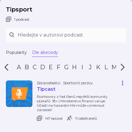
Tipsport
1 podcast
Popularity
Dle abecedy
A
B
C
D
E
F
G
H
I
J
K
L
M
N
Zpravodajství
,
Sportovní zprávy
Tipcast
Rozhovory z řad členů největší komunity
sázkařů. 18+ | Ministerstvo financí varuje:
Účastí na hazardní hře může vzniknout
závislost!
147 epizod
11 odběratelů