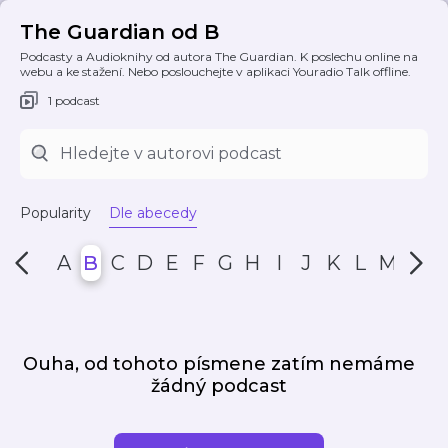
The Guardian od B
Podcasty a Audioknihy od autora The Guardian. K poslechu online na
webu a ke stažení. Nebo poslouchejte v aplikaci Youradio Talk offline.
1 podcast
Popularity
Dle abecedy
A
B
C
D
E
F
G
H
I
J
K
L
M
N
Ouha, od tohoto písmene zatím nemáme
žádný podcast