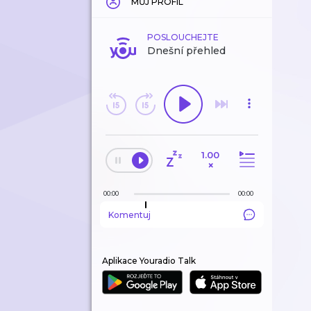
MŮJ PROFIL
POSLOUCHEJTE
Dnešní přehled
1.00
×
00:00
00:00
Komentuj
Aplikace Youradio Talk