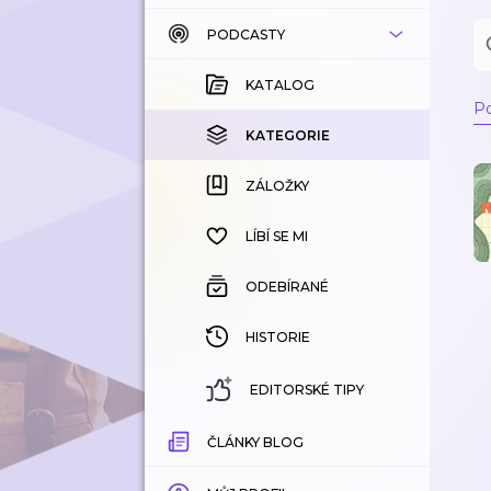
PODCASTY
KATALOG
KOUPENÉ
KATALOG
Po
KATEGORIE
KATEGORIE
ZÁLOŽKY
ZÁLOŽKY
HISTORIE
LÍBÍ SE MI
ODEBÍRANÉ
HISTORIE
EDITORSKÉ TIPY
ČLÁNKY BLOG