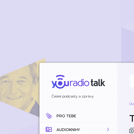
České podcasty a zprávy
Úv
PRO TEBE
AUDIOKNIHY