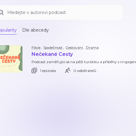
pularity
Dle abecedy
Fikce
,
Společnost
,
Cestování
,
Drama
Nečekané Cesty
Podcast zaměřující se na pěší turistiku a příběhy s ní spojen
1 epizoda
0 odběratelů