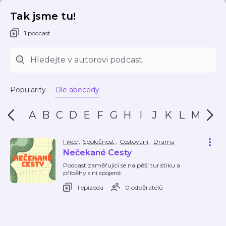
Tak jsme tu!
1 podcast
Popularity
Dle abecedy
A
B
C
D
E
F
G
H
I
J
K
L
M
N
Fikce
,
Společnost
,
Cestování
,
Drama
Nečekané Cesty
Podcast zaměřující se na pěší turistiku a
příběhy s ní spojené.
1 epizoda
0 odběratelů