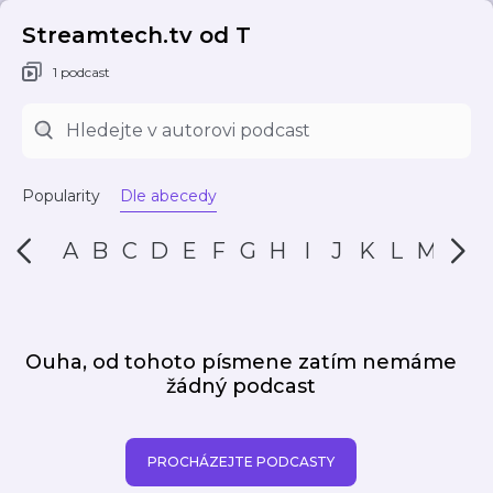
Streamtech.tv od T
1 podcast
Popularity
Dle abecedy
A
B
C
D
E
F
G
H
I
J
K
L
M
N
Ouha, od tohoto písmene zatím nemáme
žádný podcast
PROCHÁZEJTE PODCASTY