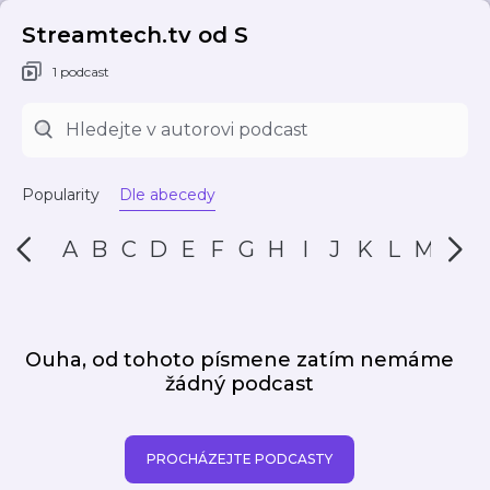
Streamtech.tv od S
1 podcast
Popularity
Dle abecedy
A
B
C
D
E
F
G
H
I
J
K
L
M
N
Ouha, od tohoto písmene zatím nemáme
žádný podcast
PROCHÁZEJTE PODCASTY