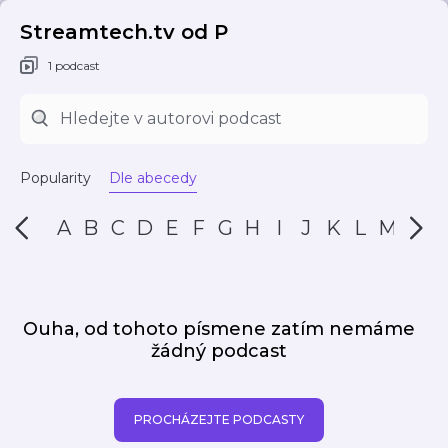
Streamtech.tv od P
1 podcast
Popularity
Dle abecedy
A
B
C
D
E
F
G
H
I
J
K
L
M
N
Ouha, od tohoto písmene zatím nemáme
žádný podcast
PROCHÁZEJTE PODCASTY