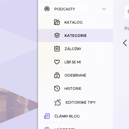
PODCASTY
KATALOG
KOUPENÉ
KATALOG
Po
KATEGORIE
KATEGORIE
ZÁLOŽKY
ZÁLOŽKY
HISTORIE
LÍBÍ SE MI
ODEBÍRANÉ
HISTORIE
EDITORSKÉ TIPY
ČLÁNKY BLOG