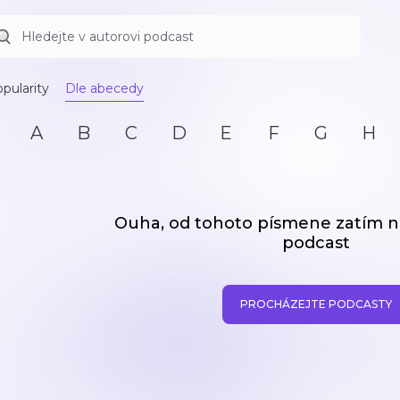
pularity
Dle abecedy
A
B
C
D
E
F
G
H
Ouha, od tohoto písmene zatím
podcast
PROCHÁZEJTE PODCASTY