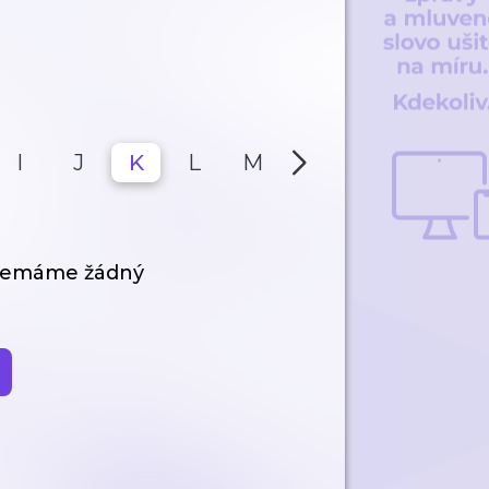
I
J
K
L
M
N
O
P
 nemáme žádný