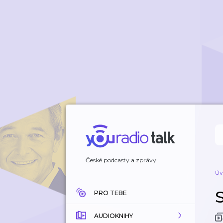
České podcasty a zprávy
Úv
PRO TEBE
AUDIOKNIHY