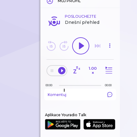
MŮJ PROFIL
POSLOUCHEJTE
Dnešní přehled
1.00
×
00:00
00:00
Komentuj
Aplikace Youradio Talk