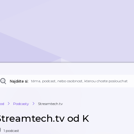
Najděte si:
od
Podcasty
Streamtech.tv
Streamtech.tv od K
1 podcast