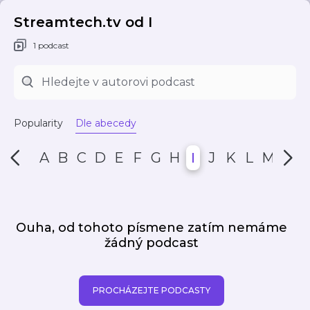
Streamtech.tv od I
1 podcast
Popularity
Dle abecedy
A
B
C
D
E
F
G
H
I
J
K
L
M
N
Ouha, od tohoto písmene zatím nemáme
žádný podcast
PROCHÁZEJTE PODCASTY