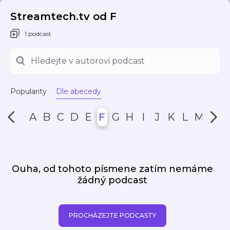
Streamtech.tv od F
1 podcast
Popularity
Dle abecedy
A
B
C
D
E
F
G
H
I
J
K
L
M
N
Ouha, od tohoto písmene zatím nemáme
žádný podcast
PROCHÁZEJTE PODCASTY