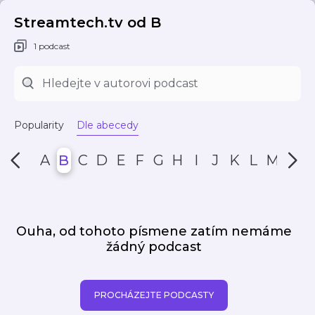
Streamtech.tv od B
1 podcast
Popularity
Dle abecedy
A
B
C
D
E
F
G
H
I
J
K
L
M
N
Ouha, od tohoto písmene zatím nemáme
žádný podcast
PROCHÁZEJTE PODCASTY