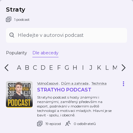
Straty
1 podcast
Popularity
Dle abecedy
A
B
C
D
E
F
G
H
I
J
K
L
M
N
Volnočasové
,
Dům a zahrada
,
Technika
STRATYHO PODCAST
Stratyho podcast s hosty známými i
neznámými, zaměřený především na
esport, podnikání v moderním světě
technologií a motivaci mladých. Hlavní je se
bavit - spolu, i obecně.
19 epizod
0 odběratelů