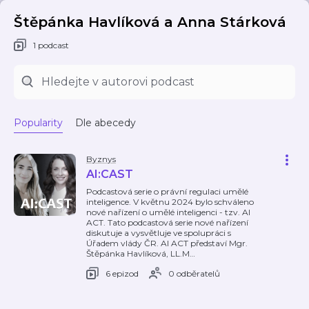
Štěpánka Havlíková a Anna Stárková
1 podcast
Popularity
Dle abecedy
Byznys
AI:CAST
Podcastová serie o právní regulaci umělé
inteligence. V květnu 2024 bylo schváleno
nové nařízení o umělé inteligenci - tzv. AI
ACT. Tato podcastová serie nové nařízení
diskutuje a vysvětluje ve spolupráci s
Úřadem vlády ČR. AI ACT představí Mgr.
Štěpánka Havlíková, LL.M
…
6 epizod
0 odběratelů