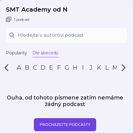
SMT Academy od N
1 podcast
Popularity
Dle abecedy
A
B
C
D
E
F
G
H
I
J
K
L
M
N
Ouha, od tohoto písmene zatím nemáme
žádný podcast
PROCHÁZEJTE PODCASTY