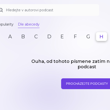
pularity
Dle abecedy
A
B
C
D
E
F
G
H
Ouha, od tohoto písmene zatím
podcast
PROCHÁZEJTE PODCASTY