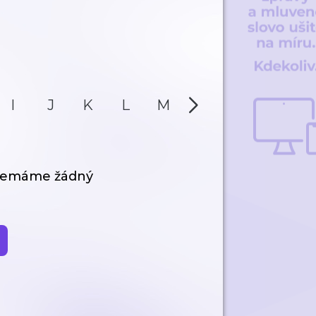
I
J
K
L
M
N
O
P
 nemáme žádný