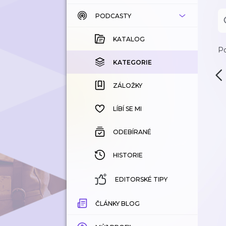
PODCASTY
KATALOG
KOUPENÉ
KATALOG
Po
KATEGORIE
KATEGORIE
ZÁLOŽKY
ZÁLOŽKY
HISTORIE
LÍBÍ SE MI
ODEBÍRANÉ
HISTORIE
EDITORSKÉ TIPY
ČLÁNKY BLOG