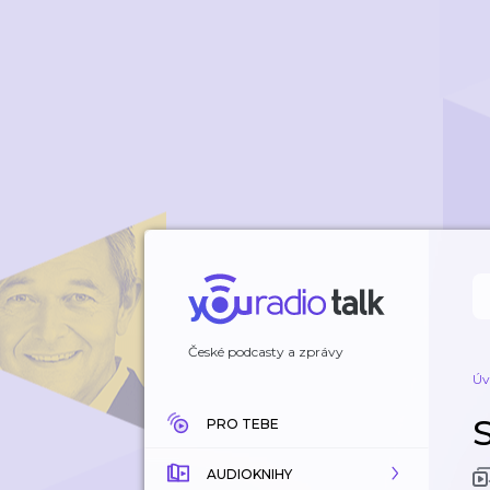
České podcasty a zprávy
Úv
PRO TEBE
AUDIOKNIHY