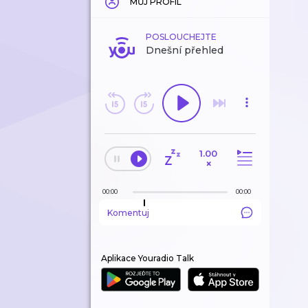
MŮJ PROFIL
POSLOUCHEJTE
Dnešní přehled
1.00
×
00:00
00:00
Komentuj
Aplikace Youradio Talk