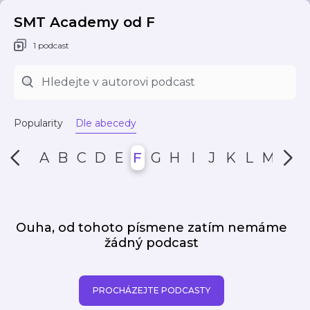
SMT Academy od F
1 podcast
Popularity
Dle abecedy
A
B
C
D
E
F
G
H
I
J
K
L
M
N
Ouha, od tohoto písmene zatím nemáme
žádný podcast
PROCHÁZEJTE PODCASTY