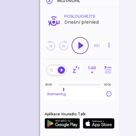
MŮJ PROFIL
POSLOUCHEJTE
Dnešní přehled
1.00
×
00:00
00:00
Komentuj
Aplikace Youradio Talk