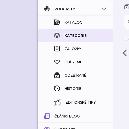
PODCASTY
KATALOG
KOUPENÉ
KATALOG
KATEGORIE
KATEGORIE
Po
ZÁLOŽKY
ZÁLOŽKY
HISTORIE
LÍBÍ SE MI
ODEBÍRANÉ
HISTORIE
EDITORSKÉ TIPY
ČLÁNKY BLOG