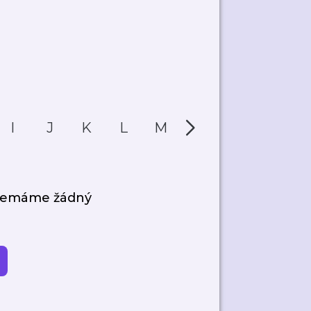
I
J
K
L
M
N
O
P
 nemáme žádný