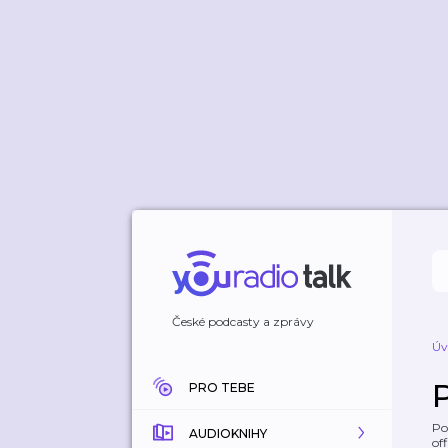
České podcasty a zprávy
Úv
PRO TEBE
Po
AUDIOKNIHY
off