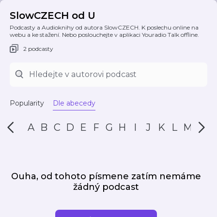
SlowCZECH od U
Podcasty a Audioknihy od autora SlowCZECH. K poslechu online na
webu a ke stažení. Nebo poslouchejte v aplikaci Youradio Talk offline.
2 podcasty
Popularity
Dle abecedy
A
B
C
D
E
F
G
H
I
J
K
L
M
N
Ouha, od tohoto písmene zatím nemáme
žádný podcast